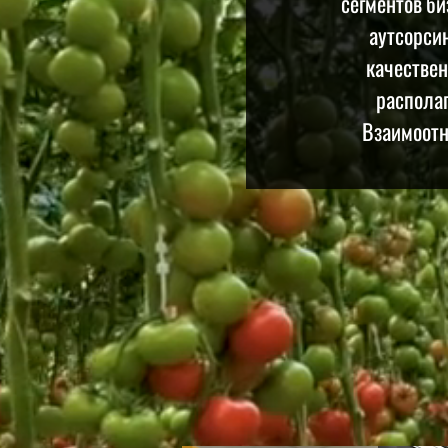
сегментов би
аутсорси
качествен
распола
Взаимоотн