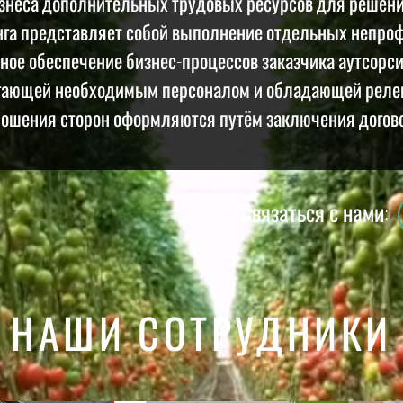
знеса дополнительных трудовых ресурсов для решения
нга представляет собой выполнение отдельных непро
ное обеспечение бизнес-процессов заказчика аутсорси
гающей необходимым персоналом и обладающей реле
ошения сторон оформляются путём заключения договор
Связаться с нами:
НАШИ СОТРУДНИКИ